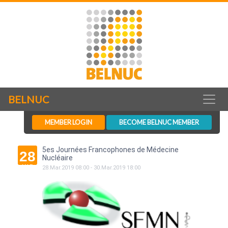
BELNUC
MEMBER LOGIN
BECOME BELNUC MEMBER
5es Journées Francophones de Médecine
28
Nucléaire
MAR
28
.
Mar
.
2019
08:00
-
30
.
Mar
.
2019
18:00