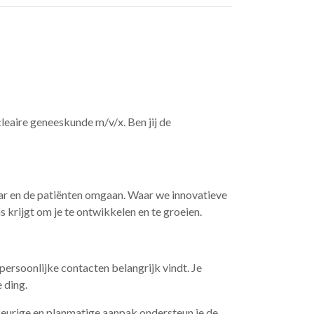
eaire geneeskunde m/v/x. Ben jij de
aar en de patiënten omgaan. Waar we innovatieve
 krijgt om je te ontwikkelen en te groeien.
ersoonlijke contacten belangrijk vindt. Je
 ding.
eurige en planmatige aanpak ondersteun je de