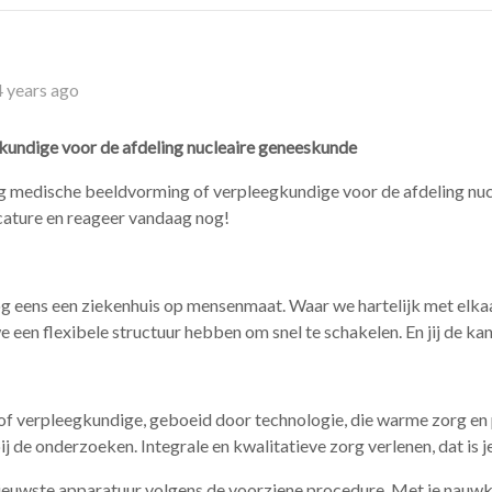
 years ago
undige voor de afdeling nucleaire geneeskunde
 medische beeldvorming of verpleegkundige voor de afdeling nucl
cature en reageer vandaag nog!
nog eens een ziekenhuis op mensenmaat. Waar we hartelijk met elk
n flexibele structuur hebben om snel te schakelen. En jij de kans
 verpleegkundige, geboeid door technologie, die warme zorg en p
j de onderzoeken. Integrale en kwalitatieve zorg verlenen, dat is je
nieuwste apparatuur volgens de voorziene procedure. Met je nauwk