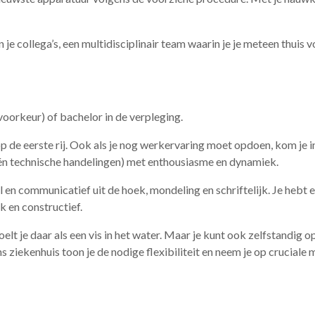
 je collega’s, een multidisciplinair team waarin je je meteen thuis v
oorkeur) of bachelor in de verpleging.
op de eerste rij. Ook als je nog werkervaring moet opdoen, kom je
én technische handelingen) met enthousiasme en dynamiek.
l en communicatief uit de hoek, mondeling en schriftelijk. Je hebt 
k en constructief.
oelt je daar als een vis in het water. Maar je kunt ook zelfstandig 
ons ziekenhuis toon je de nodige flexibiliteit en neem je op crucial