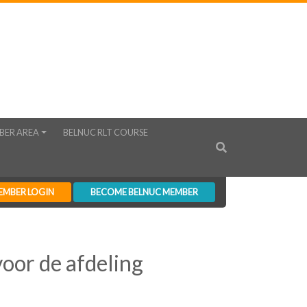
BER AREA
BELNUC RLT COURSE
EMBER LOGIN
BECOME BELNUC MEMBER
oor de afdeling