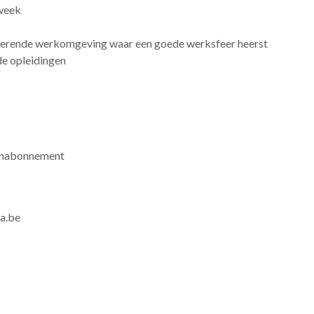
 week
imulerende werkomgeving waar een goede werksfeer heerst
de opleidingen
reinabonnement
da.be