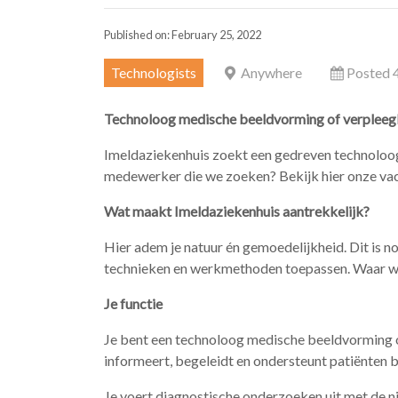
Published on: February 25, 2022
Technologists
Anywhere
Posted 4
Technoloog medische beeldvorming of verpleegk
Imeldaziekenhuis zoekt een gedreven technoloog
medewerker die we zoeken? Bekijk hier onze va
Wat maakt Imeldaziekenhuis aantrekkelijk?
Hier adem je natuur én gemoedelijkheid. Dit is 
technieken en werkmethoden toepassen. Waar we ee
Je functie
Je bent een technoloog medische beeldvorming of
informeert, begeleidt en ondersteunt patiënten bi
Je voert diagnostische onderzoeken uit met de 