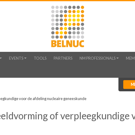
EVENTS
TOOLS
PARTNERS
NM PROFESSIONALS
MEM
M
egkundige voor de afdeling nucleaire geneeskunde
eldvorming of verpleegkundige v