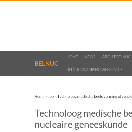
HOME
NEWS
ABOUT BELNUC
BELNUC
BELNUC GLAMPING WEEKEND
Home
>
Job
>
Technoloog medische beeldvorming of verple
Technoloog medische be
nucleaire geneeskunde